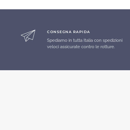
CONSEGNA RAPIDA
Spediamo in tutta Italia con spedizioni
veloci assicurate contro le rotture.