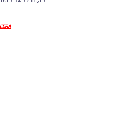
a 6 cm; Diametro 5 cm;
IERA