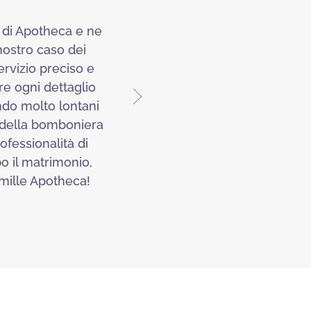
 di Apotheca e ne
Abbiamo preso le bombonie
nostro caso dei
invitati. Fatto tutto online
ervizio preciso e
e
re ogni dettaglio
endo molto lontani
 della bomboniera
ofessionalità di
o il matrimonio,
e mille Apotheca!