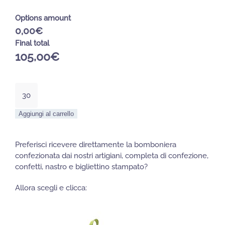
Options amount
0,00€
Final total
105,00
€
Tappo
Vino
in
Aggiungi al carrello
Ceramica
quantità
Preferisci ricevere direttamente la bomboniera
confezionata dai nostri artigiani, completa di confezione,
confetti, nastro e bigliettino stampato?
Allora scegli e clicca: